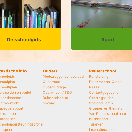
De schoolgids
Sport
raktische info
Ouders
Peuterschool
choolgids
Medezeggenschapsraad
Rondleiding
choolplan
Ouderraad
Peuterschool Oranje
hooltijden
Ouderbijdrage
Nassau
ekmelden en verlof
Overblijven / TSO
Contactgegevens
kantierooster
Buitenschoolse
Openingstijden
aroverzicht
opvang
Spelend Leren
spectierapport
Groepen en thema's
rmulieren
Van Peuterschool naar
otocollen
Basisschool
hoolondersteuningsprofiel
Tarieven
sispoort
Inspectierapport