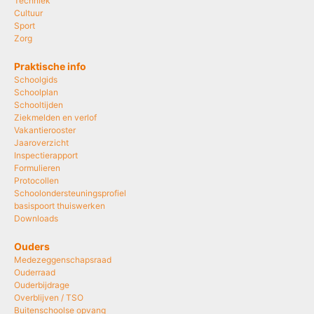
Techniek
Cultuur
Sport
Zorg
Praktische info
Schoolgids
Schoolplan
Schooltijden
Ziekmelden en verlof
Vakantierooster
Jaaroverzicht
Inspectierapport
Formulieren
Protocollen
Schoolondersteuningsprofiel
basispoort thuiswerken
Downloads
Ouders
Medezeggenschapsraad
Ouderraad
Ouderbijdrage
Overblijven / TSO
Buitenschoolse opvang