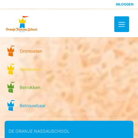
INLOGGEN
Toggle 
Ontmoeten
Verbinden
Betrokken
Betrouwbaar
DE ORANJE NASSAUSCHOOL