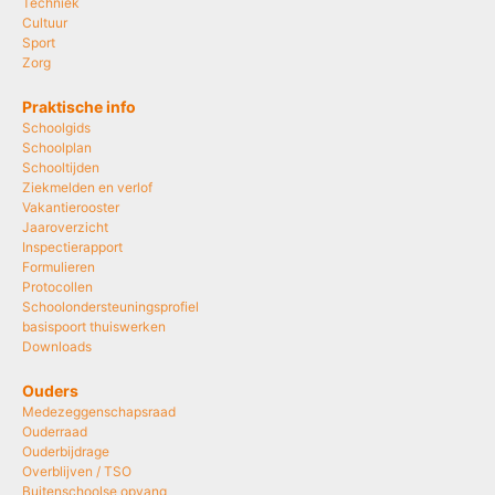
Techniek
Cultuur
Sport
Zorg
Praktische info
Schoolgids
Schoolplan
Schooltijden
Ziekmelden en verlof
Vakantierooster
Jaaroverzicht
Inspectierapport
Formulieren
Protocollen
Schoolondersteuningsprofiel
basispoort thuiswerken
Downloads
Ouders
Medezeggenschapsraad
Ouderraad
Ouderbijdrage
Overblijven / TSO
Buitenschoolse opvang