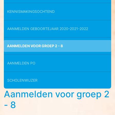
KENNISMAKINGSOCHTEND
AANMELDEN GEBOORTEJAAR 2020-2021-2022
AANMELDEN VOOR GROEP 2 - 8
AANMELDEN PO
SCHOLENWIJZER
Aanmelden voor groep 2
- 8