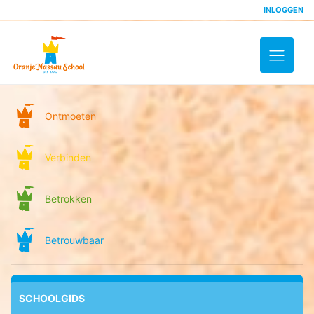
INLOGGEN
Toggle 
Ontmoeten
Verbinden
Betrokken
Betrouwbaar
SCHOOLGIDS